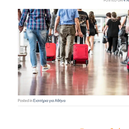
POSTED ON
4 Α
Posted in
Εισιτήρια για Αθήνα