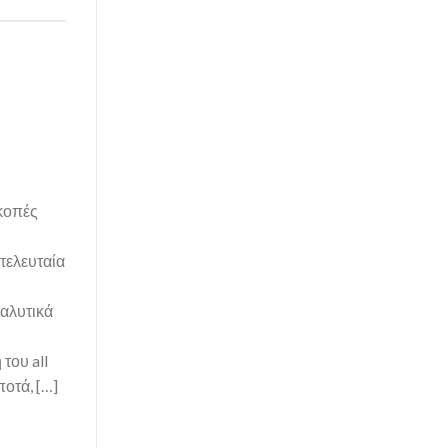
ακοπές
 τελευταία
ναλυτικά
του all
ποτά, […]