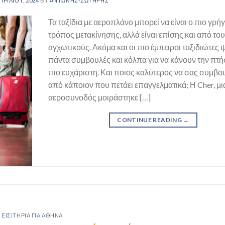
ΠΡΙΛΊΟΥ, 2024
BY
ΑΝΤΏΝΗΣ-ΣΩΤΉΡΗΣ
Τα ταξίδια με αεροπλάνο μπορεί να είναι ο πιο γρή
τρόπος μετακίνησης, αλλά είναι επίσης και από του
αγχωτικούς. Ακόμα και οι πιο έμπειροι ταξιδιώτες
πάντα συμβουλές και κόλπα για να κάνουν την πτή
πιο ευχάριστη. Και ποιος καλύτερος να σας συμβο
από κάποιον που πετάει επαγγελματικά; Η Cher, μι
αεροσυνοδός μοιράστηκε […]
CONTINUE READING
→
ΕΙΣΙΤΉΡΙΑ ΓΙΑ ΑΘΉΝΑ