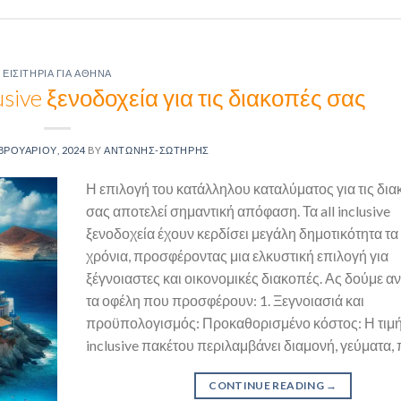
ΕΙΣΙΤΉΡΙΑ ΓΙΑ ΑΘΉΝΑ
lusive ξενοδοχεία για τις διακοπές σας
ΒΡΟΥΑΡΊΟΥ, 2024
BY
ΑΝΤΏΝΗΣ-ΣΩΤΉΡΗΣ
Η επιλογή του κατάλληλου καταλύματος για τις δι
σας αποτελεί σημαντική απόφαση. Τα all inclusive
ξενοδοχεία έχουν κερδίσει μεγάλη δημοτικότητα τα
χρόνια, προσφέροντας μια ελκυστική επιλογή για
ξέγνοιαστες και οικονομικές διακοπές. Ας δούμε α
τα οφέλη που προσφέρουν: 1. Ξεγνοιασιά και
προϋπολογισμός: Προκαθορισμένο κόστος: Η τιμή 
inclusive πακέτου περιλαμβάνει διαμονή, γεύματα, 
CONTINUE READING
→