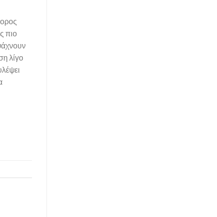
γορος
ς πιο
 ψάχνουν
ση λίγο
υλέψει
α