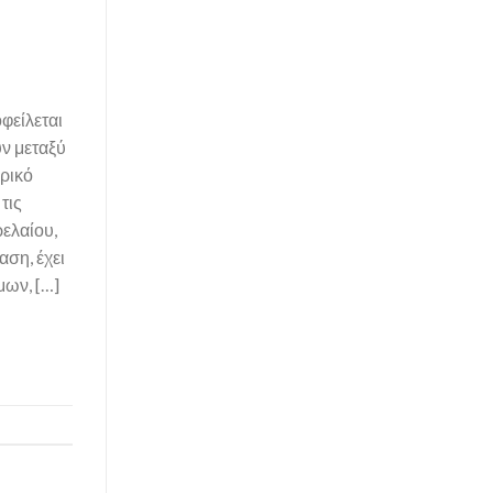
φείλεται
ύν μεταξύ
ορικό
τις
ρελαίου,
ση, έχει
μων, […]