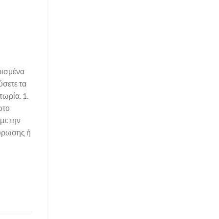
ρισμένα
ύσετε τα
πωρία. 1.
ώτο
με την
κύρωσης ή