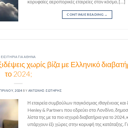
κορυφαίες αεροπορικές εταιρείες στον κόσμο, […]
CONTINUE READING
→
ΕΙΣΙΤΉΡΙΑ ΓΙΑ ΑΘΉΝΑ
ιδέψεις χωρίς βίζα με Ελληνικό διαβατή
το 2024;
ΠΡΙΛΊΟΥ, 2024
BY
ΑΝΤΏΝΗΣ-ΣΩΤΉΡΗΣ
Η εταιρεία συμβούλων παγκόσμιας ιθαγένειας και
Henley & Partners που εδρεύει στο Λονδίνο, δημοσ
λίστα της με τα πιο ισχυρά διαβατήρια για το 2024, 
υπάρχουν έξι χώρες στην κορυφή της κατάταξης. 