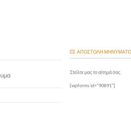
ΑΠΟΣΤΟΛΗ ΜΗΝΥΜΑΤ
Στείλτε μας το αίτημά σας
νυμα
[wpforms id=”90891″]