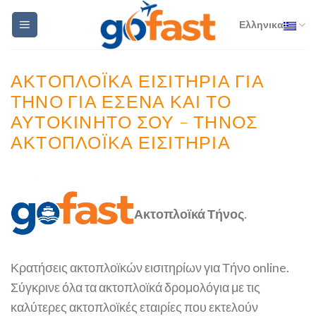
Skip
Ελληνικα
to
content
ΑΚΤΟΠΛΟΪΚΆ ΕΙΣΙΤΉΡΙΑ ΓΙΑ
ΤΉΝΟ ΓΙΑ ΕΣΈΝΑ ΚΑΙ ΤΟ
ΑΥΤΟΚΊΝΗΤΌ ΣΟΥ – ΤΉΝΟΣ
ΑΚΤΟΠΛΟΪΚΆ ΕΙΣΙΤΉΡΙΑ
Ακτοπλοϊκά Τήνος
.
Κρατήσεις ακτοπλοϊκών εισιτηρίων για Τήνο online.
Σύγκρινε όλα τα ακτοπλοϊκά δρομολόγια με τις
καλύτερες ακτοπλοϊκές εταιρίες που εκτελούν