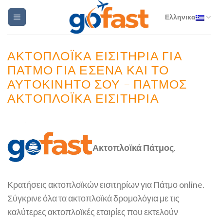
Skip
Ελληνικα
to
content
ΑΚΤΟΠΛΟΪΚΆ ΕΙΣΙΤΉΡΙΑ ΓΙΑ
ΠΆΤΜΟ ΓΙΑ ΕΣΈΝΑ ΚΑΙ ΤΟ
ΑΥΤΟΚΊΝΗΤΌ ΣΟΥ – ΠΆΤΜΟΣ
ΑΚΤΟΠΛΟΪΚΆ ΕΙΣΙΤΉΡΙΑ
Ακτοπλοϊκά Πάτμος
.
Κρατήσεις ακτοπλοϊκών εισιτηρίων για Πάτμο online.
Σύγκρινε όλα τα ακτοπλοϊκά δρομολόγια με τις
καλύτερες ακτοπλοϊκές εταιρίες που εκτελούν