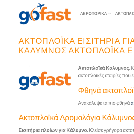
Skip
to
ΑΕΡΟΠΟΡΙΚΆ
ΑΚΤΟΠΛΟΪ
content
ΑΚΤΟΠΛΟΪΚΆ ΕΙΣΙΤΉΡΙΑ ΓΙ
ΚΆΛΥΜΝΟΣ ΑΚΤΟΠΛΟΪΚΆ ΕΙ
Ακτοπλοϊκά Κάλυμνος
. 
ακτοπλοϊκές εταιρίες που 
Φθηνά ακτοπλοϊκ
Ανακάλυψε τα πιο φθηνά
α
Ακτοπλοϊκά Δρομολόγια Κάλυμνος.
Εισιτήρια πλοίων για Κάλυμνο
. Κλείσε γρήγορα ακτο