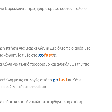
ια Βαρκελώνη. Τιμές χωρίς κρυφό κόστος – όλοι οι
ρη πτήση για Βαρκελώνη
! Δες όλες τις διαθέσιμες
go
fast
σιακά φθηνές τιμές στο
®.
λώνη για τελικό προορισμό και ανακάλυψε την πιο
go
fast
κελώνη με τις επιλογές από το
®. Κάνε
ιο σε 2 λεπτά στο email σου.
ίδια όσο κι εσύ. Ανακάλυψε τη φθηνότερη πτήση.