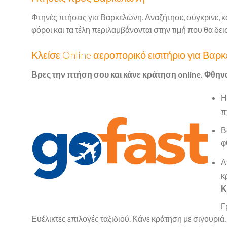
Φτηνές πτήσεις για Βαρκελώνη. Αναζήτησε, σύγκρινε, κ
φόροι και τα τέλη περιλαμβάνονται στην τιμή που θα δεις
Κλείσε Online αεροπορικό εισιτήριο για Βαρ
Βρες την πτήση σου και κάνε κράτηση online. Φθην
Η
π
Β
φ
Α
κ
Κ
Γ
Ευέλικτες επιλογές ταξιδιού. Κάνε κράτηση με σιγουριά.