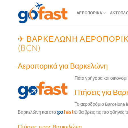
Skip
to
ΑΕΡΟΠΟΡΙΚΆ
ΑΚΤΟΠΛΟΪ
content
✈ ΒΑΡΚΕΛΏΝΗ ΑΕΡΟΠΟΡΙΚΆ
(BCN)
Αεροπορικά για Βαρκελώνη
Πέτα γρήγορα και οικονομι
Πτήσεις για Βαρ
Το αεροδρόμιο Barcelona I
go
fast
Βαρκελώνη και στο
® θα βρεις τις πιο φθηνές τ
Πτήσεις προς Βαρκελώνη