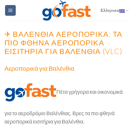
Skip
Ελληνικα
to
content
✈ ΒΑΛΈΝΘΙΑ ΑΕΡΟΠΟΡΙΚΆ: ΤΑ
ΠΙΟ ΦΘΗΝΑ ΑΕΡΟΠΟΡΙΚΆ
ΕΙΣΙΤΉΡΙΑ ΓΙΑ ΒΑΛΈΝΘΙΑ (VLC)
Αεροπορικά για Βαλένθια
Πέτα γρήγορα και οικονομικά
για το αεροδρόμιο Βαλένθιας. Βρες τα πιο φθηνά
αεροπορικά εισιτήρια για Βαλένθια.