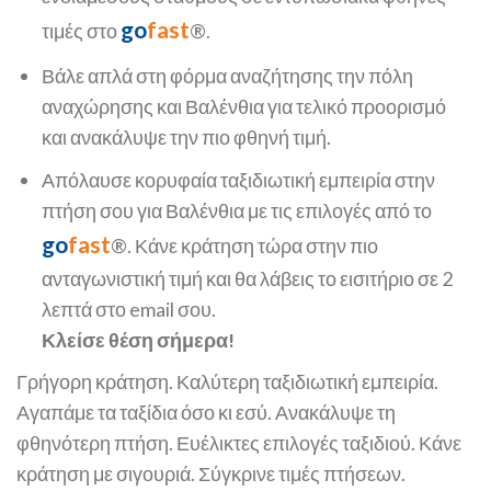
go
fast
τιμές στο
®.
Βάλε απλά στη φόρμα αναζήτησης την πόλη
αναχώρησης και Βαλένθια για τελικό προορισμό
και ανακάλυψε την πιο φθηνή τιμή.
Απόλαυσε κορυφαία ταξιδιωτική εμπειρία στην
πτήση σου για Βαλένθια με τις επιλογές από το
go
fast
®. Κάνε κράτηση τώρα στην πιο
ανταγωνιστική τιμή και θα λάβεις το εισιτήριο σε 2
λεπτά στο email σου.
Κλείσε θέση σήμερα!
Γρήγορη κράτηση. Καλύτερη ταξιδιωτική εμπειρία.
Αγαπάμε τα ταξίδια όσο κι εσύ. Ανακάλυψε τη
φθηνότερη πτήση. Ευέλικτες επιλογές ταξιδιού. Κάνε
κράτηση με σιγουριά. Σύγκρινε τιμές πτήσεων.