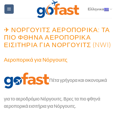
Skip
Ελληνικα
to
content
✈ ΝΌΡΓΟΥΙΤΣ ΑΕΡΟΠΟΡΙΚΆ: ΤΑ
ΠΙΟ ΦΘΗΝΑ ΑΕΡΟΠΟΡΙΚΆ
ΕΙΣΙΤΉΡΙΑ ΓΙΑ ΝΌΡΓΟΥΙΤΣ (NWI)
Αεροπορικά για Νόργουιτς
Πέτα γρήγορα και οικονομικά
για το αεροδρόμιο Νόργουιτς. Βρες τα πιο φθηνά
αεροπορικά εισιτήρια για Νόργουιτς.