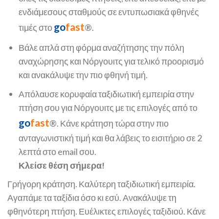
ενδιάμεσους σταθμούς σε εντυπωσιακά φθηνές
go
fast
τιμές στο
®.
Βάλε απλά στη φόρμα αναζήτησης την πόλη
αναχώρησης και Νόργουιτς για τελικό προορισμό
και ανακάλυψε την πιο φθηνή τιμή.
Απόλαυσε κορυφαία ταξιδιωτική εμπειρία στην
πτήση σου για Νόργουιτς με τις επιλογές από το
go
fast
®. Κάνε κράτηση τώρα στην πιο
ανταγωνιστική τιμή και θα λάβεις το εισιτήριο σε 2
λεπτά στο email σου.
Κλείσε θέση σήμερα!
Γρήγορη κράτηση. Καλύτερη ταξιδιωτική εμπειρία.
Αγαπάμε τα ταξίδια όσο κι εσύ. Ανακάλυψε τη
φθηνότερη πτήση. Ευέλικτες επιλογές ταξιδιού. Κάνε