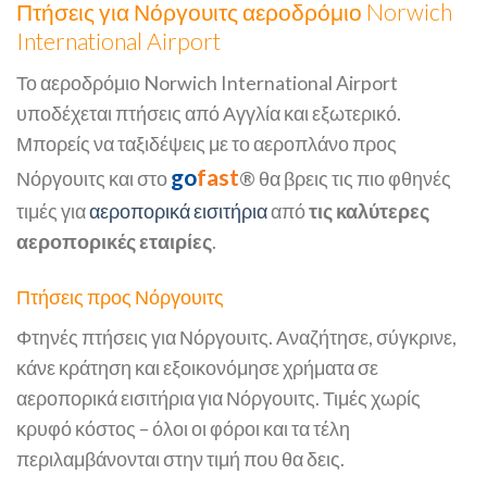
Πτήσεις για Νόργουιτς αεροδρόμιο Norwich
International Airport
Το αεροδρόμιο Norwich International Airport
υποδέχεται πτήσεις από Αγγλία και εξωτερικό.
Μπορείς να ταξιδέψεις με το αεροπλάνο προς
go
fast
Νόργουιτς και στο
® θα βρεις τις πιο φθηνές
τιμές για
αεροπορικά εισιτήρια
από
τις καλύτερες
αεροπορικές εταιρίες
.
Πτήσεις προς Νόργουιτς
Φτηνές πτήσεις για Νόργουιτς. Αναζήτησε, σύγκρινε,
κάνε κράτηση και εξοικονόμησε χρήματα σε
αεροπορικά εισιτήρια για Νόργουιτς. Τιμές χωρίς
κρυφό κόστος – όλοι οι φόροι και τα τέλη
περιλαμβάνονται στην τιμή που θα δεις.