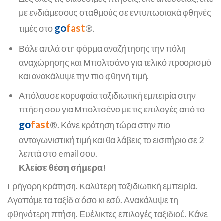
με ενδιάμεσους σταθμούς σε εντυπωσιακά φθηνές
go
fast
τιμές στο
®.
Βάλε απλά στη φόρμα αναζήτησης την πόλη
αναχώρησης και Μπολτσάνο για τελικό προορισμό
και ανακάλυψε την πιο φθηνή τιμή.
Απόλαυσε κορυφαία ταξιδιωτική εμπειρία στην
πτήση σου για Μπολτσάνο με τις επιλογές από το
go
fast
®. Κάνε κράτηση τώρα στην πιο
ανταγωνιστική τιμή και θα λάβεις το εισιτήριο σε 2
λεπτά στο email σου.
Κλείσε θέση σήμερα!
Γρήγορη κράτηση. Καλύτερη ταξιδιωτική εμπειρία.
Αγαπάμε τα ταξίδια όσο κι εσύ. Ανακάλυψε τη
φθηνότερη πτήση. Ευέλικτες επιλογές ταξιδιού. Κάνε