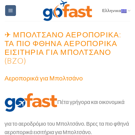
Skip
Ελληνικα
to
content
✈ ΜΠΟΛΤΣΆΝΟ ΑΕΡΟΠΟΡΙΚΆ:
ΤΑ ΠΙΟ ΦΘΗΝΑ ΑΕΡΟΠΟΡΙΚΆ
ΕΙΣΙΤΉΡΙΑ ΓΙΑ ΜΠΟΛΤΣΆΝΟ
(BZO)
Αεροπορικά για Μπολτσάνο
Πέτα γρήγορα και οικονομικά
για το αεροδρόμιο του Μπολτσάνο. Βρες τα πιο φθηνά
αεροπορικά εισιτήρια για Μπολτσάνο.