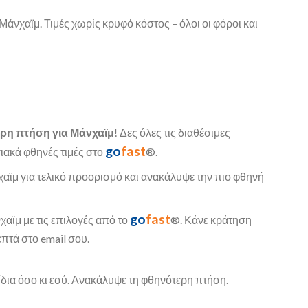
Μάνχαϊμ. Τιμές χωρίς κρυφό κόστος – όλοι οι φόροι και
ρη πτήση για Μάνχαϊμ
! Δες όλες τις διαθέσιμες
go
fast
σιακά φθηνές τιμές στο
®.
ϊμ για τελικό προορισμό και ανακάλυψε την πιο φθηνή
go
fast
αϊμ με τις επιλογές από το
®. Κάνε κράτηση
επτά στο email σου.
ίδια όσο κι εσύ. Ανακάλυψε τη φθηνότερη πτήση.