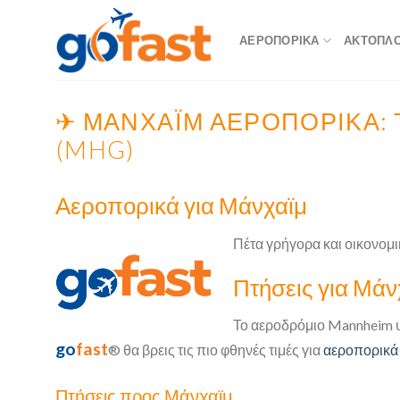
Skip
to
ΑΕΡΟΠΟΡΙΚΆ
ΑΚΤΟΠΛΟΪ
content
✈ ΜΆΝΧΑΪΜ ΑΕΡΟΠΟΡΙΚΆ: 
(MHG)
Αεροπορικά για Μάνχαϊμ
Πέτα γρήγορα και οικονομι
Πτήσεις για Μά
Το αεροδρόμιο Mannheim υπ
go
fast
® θα βρεις τις πιο φθηνές τιμές για
αεροπορικά 
Πτήσεις προς Μάνχαϊμ