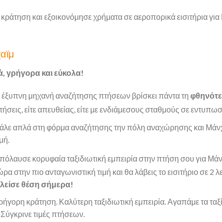
 κράτηση και εξοικονόμησε χρήματα σε αεροπορικά εισιτήρια για 
χαϊμ
ά, γρήγορα και εύκολα!
 έξυπνη μηχανή αναζήτησης πτήσεων βρίσκει πάντα τη
φθηνότε
τήσεις, είτε απευθείας, είτε με ενδιάμεσους σταθμούς σε εντυπω
άλε απλά στη φόρμα αναζήτησης την πόλη αναχώρησης και Μάνχα
ιμή.
πόλαυσε κορυφαία ταξιδιωτική εμπειρία στην πτήση σου για Μάνχ
ώρα στην πιο ανταγωνιστική τιμή και θα λάβεις το εισιτήριο σε 2 λ
λείσε θέση σήμερα!
ρήγορη κράτηση. Καλύτερη ταξιδιωτική εμπειρία. Αγαπάμε τα ταξ
 Σύγκρινε τιμές πτήσεων.